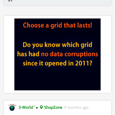
✦
3-World
▸
ShopZone
9 months ago