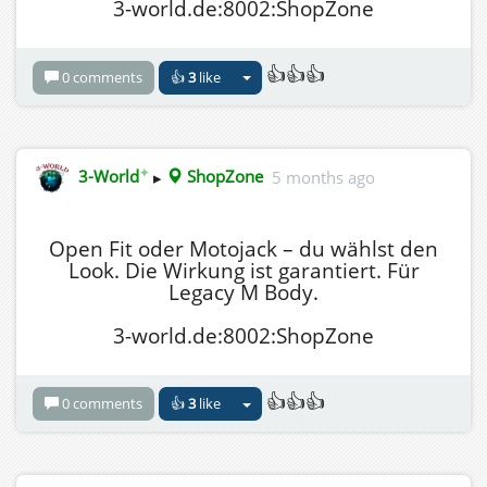
3-world.de:8002:ShopZone
👍👍👍
0 comments
👍
3
like
✦
3-World
▸
ShopZone
5 months ago
Open Fit oder Motojack – du wählst den
Look. Die Wirkung ist garantiert. Für
Legacy M Body.
3-world.de:8002:ShopZone
👍👍👍
0 comments
👍
3
like