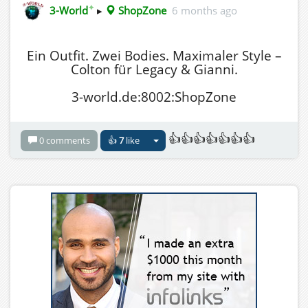
✦
3-World
▸
ShopZone
6 months ago
Ein Outfit. Zwei Bodies. Maximaler Style –
Colton für Legacy & Gianni.
3-world.de:8002:ShopZone
👍👍👍👍👍👍👍
0 comments
👍
7
like