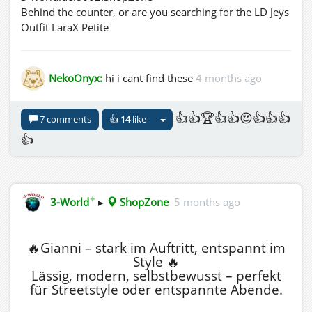
Behind the counter, or are you searching for the LD Jeys
Outfit LaraX Petite
NekoOnyx:
hi i cant find these
4 months ago
👍👍🏆👍👍😍👍👍👍
7 comments
👍
14
like
👍
✦
3-World
▸
ShopZone
5 months ago
🔥Gianni – stark im Auftritt, entspannt im
Style 🔥
Lässig, modern, selbstbewusst – perfekt
für Streetstyle oder entspannte Abende.