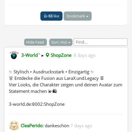
👍
63
like
bookmark
Hide Feed
Sort: Hot
✦
3-World
▸
ShopZone
8 days ago
✨ Stylisch • Ausdrucksstark • Einzigartig ✨
👗 Entdecke die Fusion aus LaraX und Legacy 👖
Vier Looks, die Charakter zeigen und deinen Avatar zum
Statement machen 💫🛍️
3-world.de:8002:ShopZone
CleaPerido:
dankeschön
7 days ago