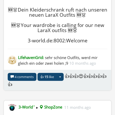
🆕👗Dein Kleiderschrank ruft nach unseren
neuen LaraX Outfits 🆕👗
🆕👗Your wardrobe is calling for our new
LaraX outfits 🆕👗
3-world.de:8002:Welcome
LifehavenGrid:
sehr schöne Outfits, werd mir
gleich ein oder zwei holen ;9
10 months ago
👍👍👍😍👍👍👍👍👍
4 comments
👍
15
like
👍
✦
3-World
▸
ShopZone
11 months ago