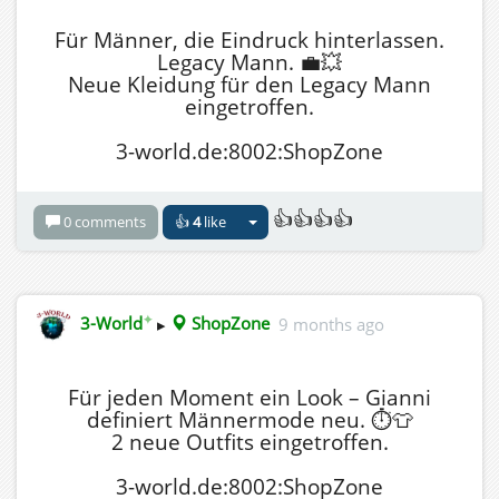
Für Männer, die Eindruck hinterlassen.
Legacy Mann. 💼💥
Neue Kleidung für den Legacy Mann
eingetroffen.
3-world.de:8002:ShopZone
👍👍👍👍
0 comments
👍
4
like
✦
3-World
▸
ShopZone
9 months ago
Für jeden Moment ein Look – Gianni
definiert Männermode neu. ⏱️👕
2 neue Outfits eingetroffen.
3-world.de:8002:ShopZone