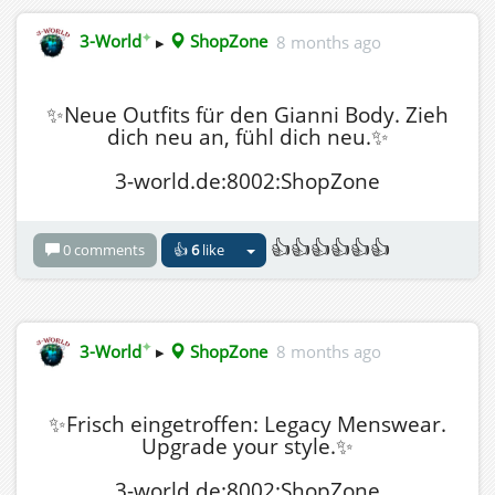
✦
3-World
▸
ShopZone
8 months ago
✨Neue Outfits für den Gianni Body. Zieh
dich neu an, fühl dich neu.✨
3-world.de:8002:ShopZone
👍👍👍👍👍👍
0 comments
👍
6
like
✦
3-World
▸
ShopZone
8 months ago
✨Frisch eingetroffen: Legacy Menswear.
Upgrade your style.✨
3-world.de:8002:ShopZone