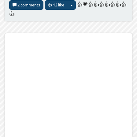
👍💗👍👍👍👍👍👍👍
2 comments
👍
12
like
👍