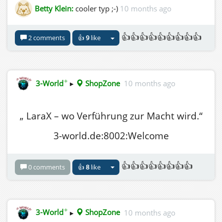
Betty Klein:
cooler typ ;-)
10 months ago
👍👍👍👍👍👍👍👍👍
2 comments
👍
9
like
✦
3-World
▸
ShopZone
10 months ago
„ LaraX – wo Verführung zur Macht wird.“
3-world.de:8002:Welcome
👍👍👍👍👍👍👍👍
0 comments
👍
8
like
✦
3-World
▸
ShopZone
10 months ago