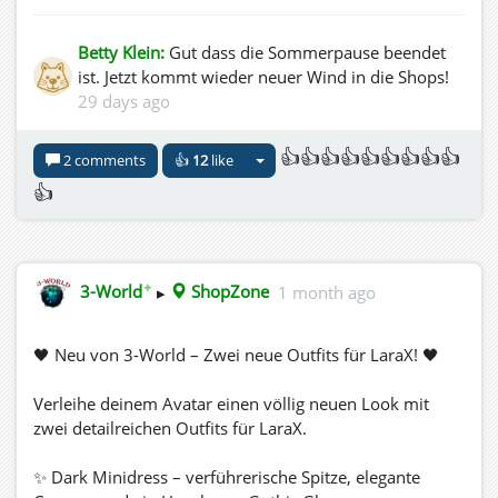
Betty Klein:
Gut dass die Sommerpause beendet
ist. Jetzt kommt wieder neuer Wind in die Shops!
29 days ago
👍👍👍👍👍👍👍👍👍
2 comments
👍
12
like
👍
✦
3-World
▸
ShopZone
1 month ago
🖤 Neu von 3-World – Zwei neue Outfits für LaraX! 🖤
Verleihe deinem Avatar einen völlig neuen Look mit
zwei detailreichen Outfits für LaraX.
✨ Dark Minidress – verführerische Spitze, elegante