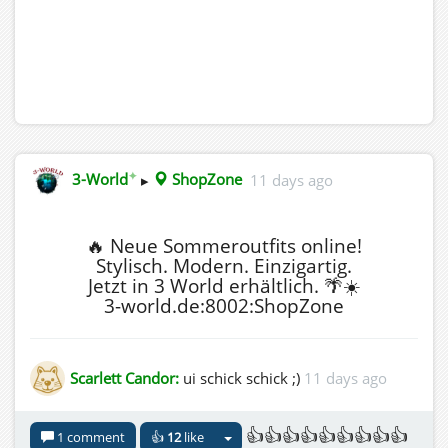
✦
3-World
▸
ShopZone
11 days ago
🔥 Neue Sommeroutfits online!
Stylisch. Modern. Einzigartig.
Jetzt in 3 World erhältlich. 🌴☀️
3-world.de:8002:ShopZone
Scarlett Candor:
ui schick schick ;)
11 days ago
👍👍👍👍👍👍👍👍👍
1 comment
👍
12
like