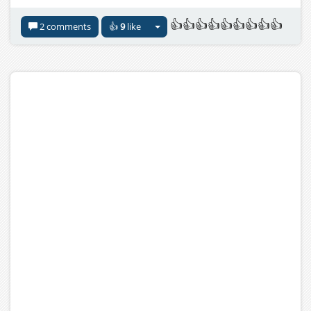
👍👍👍👍👍👍👍👍👍
2 comments
👍
9
like