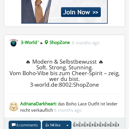
✦
3-World
▸
ShopZone
6 months ago
🔥 Modern & Selbstbewusst 🔥
Soft. Strong. Stunning.
Vom Boho‑Vibe bis zum Cheer‑Spirit – zeig,
wer du bist.
3-world.de:8002:ShopZone
AdrianaDarkheart:
das Boho Lace Outfit ist leider
nicht verkäuflich
6 months ago
👍👍👍👍👍👍👍👍👍
6 comments
👍
14
like