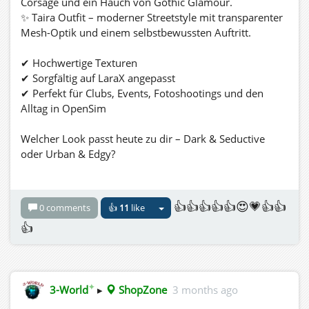
Corsage und ein Hauch von Gothic Glamour.
✨ Taira Outfit – moderner Streetstyle mit transparenter
Mesh-Optik und einem selbstbewussten Auftritt.
✔ Hochwertige Texturen
✔ Sorgfältig auf LaraX angepasst
✔ Perfekt für Clubs, Events, Fotoshootings und den
Alltag in OpenSim
Welcher Look passt heute zu dir – Dark & Seductive
oder Urban & Edgy?
Viel Spaß beim Tragen!
👍👍👍👍👍😍💗👍👍
0 comments
👍
11
like
3-world.de:8002:ShopZone
👍
✦
3-World
▸
ShopZone
3 months ago