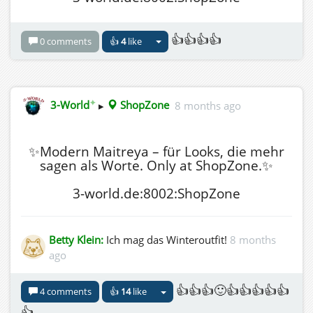
👍👍👍👍
0 comments
👍
4
like
✦
3-World
▸
ShopZone
8 months ago
✨Modern Maitreya – für Looks, die mehr
sagen als Worte. Only at ShopZone.✨
3-world.de:8002:ShopZone
Betty Klein:
Ich mag das Winteroutfit!
8 months
ago
👍👍👍🙂👍👍👍👍👍
4 comments
👍
14
like
👍