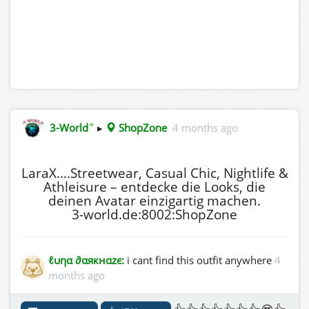
✦
3-World
▸
ShopZone
4 months ago
LaraX….Streetwear, Casual Chic, Nightlife &
Athleisure – entdecke die Looks, die
deinen Avatar einzigartig machen.
3-world.de:8002:ShopZone
ℓυηα ∂αякнαzє:
i cant find this outfit anywhere
4
months ago