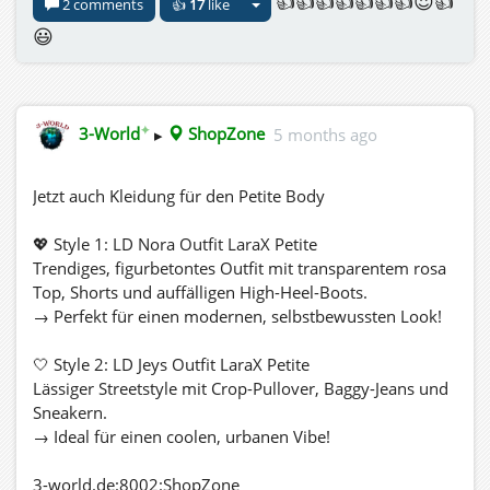
👍👍👍👍👍👍👍😍👍
2 comments
👍
17
like
😃
✦
3-World
▸
ShopZone
5 months ago
Jetzt auch Kleidung für den Petite Body
💖 Style 1: LD Nora Outfit LaraX Petite
Trendiges, figurbetontes Outfit mit transparentem rosa
Top, Shorts und auffälligen High-Heel-Boots.
→ Perfekt für einen modernen, selbstbewussten Look!
🤍 Style 2: LD Jeys Outfit LaraX Petite
Lässiger Streetstyle mit Crop-Pullover, Baggy-Jeans und
Sneakern.
→ Ideal für einen coolen, urbanen Vibe!
3-world.de:8002:ShopZone