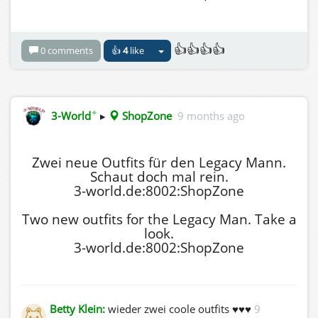
👍👍👍👍
0 comments
👍
4
like
✦
3-World
▸
ShopZone
9 months ago
Zwei neue Outfits für den Legacy Mann.
Schaut doch mal rein.
3-world.de:8002:ShopZone
Two new outfits for the Legacy Man. Take a
look.
3-world.de:8002:ShopZone
Betty Klein:
wieder zwei coole outfits ♥♥♥
9