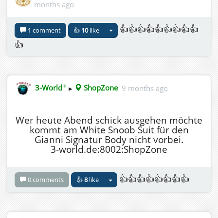
months ago
👍👍👍👍👍👍👍👍👍
1 comment
👍
10
like
👍
✦
3-World
▸
ShopZone
9 months ago
Wer heute Abend schick ausgehen möchte
kommt am White Snoob Suit für den
Gianni Signatur Body nicht vorbei.
3-world.de:8002:ShopZone
👍👍👍👍👍👍👍👍
0 comments
👍
8
like