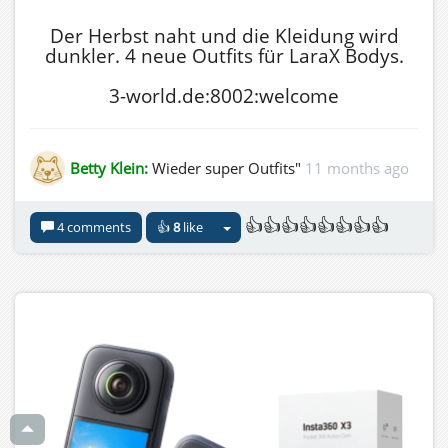
Der Herbst naht und die Kleidung wird
dunkler. 4 neue Outfits für LaraX Bodys.
3-world.de:8002:welcome
Betty Klein:
Wieder super Outfits"
11 months ago
👍👍👍👍👍👍👍👍
4 comments
👍
8
like