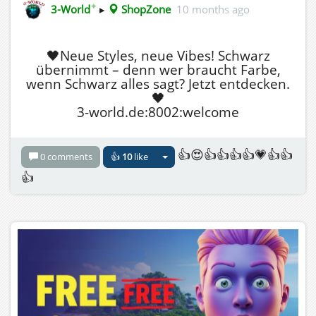
✦
3-World
▸
ShopZone
10 months ago
🖤Neue Styles, neue Vibes! Schwarz
übernimmt – denn wer braucht Farbe,
wenn Schwarz alles sagt? Jetzt entdecken.
🖤
3-world.de:8002:welcome
👍😍👍👍👍👍💗👍👍
0 comments
👍
10
like
👍