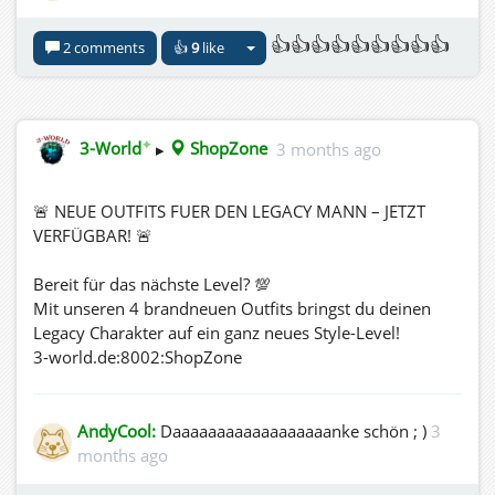
👍👍👍👍👍👍👍👍👍
2 comments
👍
9
like
✦
3-World
▸
ShopZone
3 months ago
🚨 NEUE OUTFITS FUER DEN LEGACY MANN – JETZT
VERFÜGBAR! 🚨
Bereit für das nächste Level? 💯
Mit unseren 4 brandneuen Outfits bringst du deinen
Legacy Charakter auf ein ganz neues Style-Level!
3-world.de:8002:ShopZone
AndyCool:
Daaaaaaaaaaaaaaaaaanke schön ; )
3
months ago