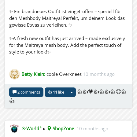
✨ Ein brandneues Outfit ist eingetroffen – speziell für
den Meshbody Maitreya! Perfekt, um deinem Look das
gewisse Etwas zu verleihen. ✨
✨A fresh new outfit has just arrived – made exclusively
for the Maitreya mesh body. Add the perfect touch of
style to your look!✨
Betty Klein:
coole Overknees
10 months ago
👍👍💗👍👍👍👍😃👍
2 comments
👍
11
like
👍
✦
3-World
▸
ShopZone
10 months ago