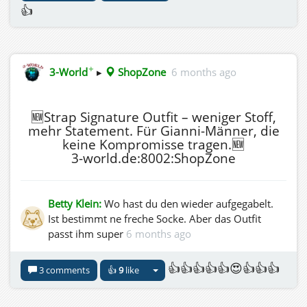
👍
✦
3-World
▸
ShopZone
6 months ago
🆕Strap Signature Outfit – weniger Stoff,
mehr Statement. Für Gianni-Männer, die
keine Kompromisse tragen.🆕
3-world.de:8002:ShopZone
Betty Klein:
Wo hast du den wieder aufgegabelt.
Ist bestimmt ne freche Socke. Aber das Outfit
passt ihm super
6 months ago
👍👍👍👍👍😍👍👍👍
3 comments
👍
9
like