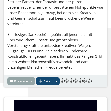
Fest der Farben, der Fantasie und der puren
As we cherish the memories of this wonderful carnival
Lebensfreude. Einer der unbestrittenen Höhepunkte war
in our hearts, we already look ahead: Next year, we will
unser Rosenmontagsumzug, bei dem sich Kreativität
celebrate the 20th anniversary of the Cologne Virtual
und Gemeinschaftssinn auf beeindruckende Weise
Carnival! A very special jubilee that we will mark with
vereinten.
even more brilliance, even more magic, and even more
enthusiasm. The anticipation is already immense!
Ein riesiges Dankeschön gebührt all jenen, die mit
unermüdlichem Einsatz und grenzenloser
With a short video insight, I bid you farewell and say
Vorstellungskraft die unfassbar kreativen Wagen,
from the bottom of my heart Thank you! For your
Flugzeuge, UFOs und viele andere wunderbare
enthusiasm, your creativity, and your love for the
Konstruktionen gebaut haben. Ihr habt das Pangea Grid
carnival. Without you, this festival would not be the
in ein wahres Narrenschiff verwandelt und damit
same!
unzähligen Menschen Freude bereitet!
Three cheers from the heart: Kölle Alaaf! Pangea Alaaf!
Besonders freuen wir uns, dass auch in diesem Jahr
👍👍👍👍👍👍👍
Virtual Carnival Alaaf!
0 comments
👍
7
like
wieder zahlreiche auswärtige Grids teilgenommen
haben, was unseren Karneval zu einem noch
With carnival greetings and full of excitement for next
vielfältigeren und mitreißenderen Ereignis gemacht hat.
year,
Ein herzliches Dankeschön an das Soul Grid, das
Monroose Grid, das Nabila Grid, CCI Bikerworld,
Yours, Marlon Wayne
SoA.Bad und SINAS.S, die HG Safari sowie Loru.Destiny