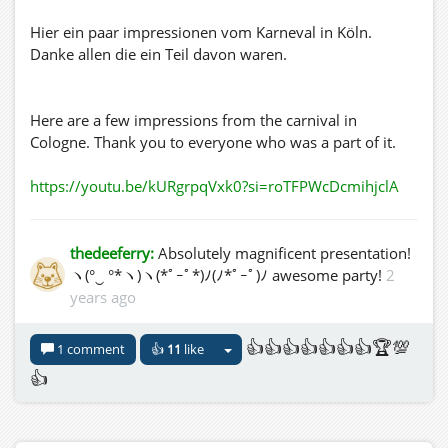
Bunter Umzug der Regenbogenparade: Erlebt die Vielfalt
in ihrer schönsten Form! Die Parade zieht mit euren
Hier ein paar impressionen vom Karneval in Köln.
kreativ gestalteten Wagen durch die Straßen von Köln
Danke allen die ein Teil davon waren.
und setzt ein buntes Zeichen für Respekt und
Zusammenhalt.
Here are a few impressions from the carnival in
Beeindruckende Shows: Freut euch auf
Cologne. Thank you to everyone who was a part of it.
atemberaubende Darbietungen! Bink Draconia wird mit
einem Männerballett verzaubern, und Lampithaler
https://youtu.be/kURgrpqVxk0?si=roTFPWcDcmihjclA
präsentiert ihre mitreißende Regenbogenshow zur
Musik von Reyno Parx.
thedeeferry:
Absolutely magnificent presentation!
Grandiose Aftershow-Party: Der Abend endet mit einer
ヽ(°‿ °*ヽ)ヽ(*ﾟｰﾟ*)ﾉ(ﾉ*ﾟｰﾟ)ﾉ awesome party!
2
fantastischen Party, bei der erstklassige DJs für die
years ago
perfekte Stimmung sorgen und den Tag gebührend
ausklingen lassen.
👍👍👍👍👍👍👍🏆💯
1 comment
👍
11
like
👍
Jetzt mitmachen!
Meldet euch jetzt an und zeigt, was Vielfalt für euch
bedeutet! Eure kreativ gestalteten Wagen sind das
Highlight der Parade. Lasst uns gemeinsam ein