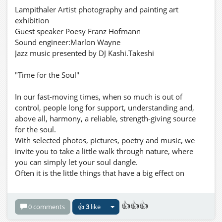
Lampithaler Artist photography and painting art
exhibition
Guest speaker Poesy Franz Hofmann
Sound engineer:Marlon Wayne
Jazz music presented by DJ Kashi.Takeshi
"Time for the Soul"
In our fast-moving times, when so much is out of
control, people long for support, understanding and,
above all, harmony, a reliable, strength-giving source
for the soul.
With selected photos, pictures, poetry and music, we
invite you to take a little walk through nature, where
you can simply let your soul dangle.
Often it is the little things that have a big effect on
everything we are, perceive and allow.
Linger as often as possible in good thoughts, enjoy the
👍👍👍
moment and thus give your soul time for everything
0 comments
👍
3
like
that is good for you.