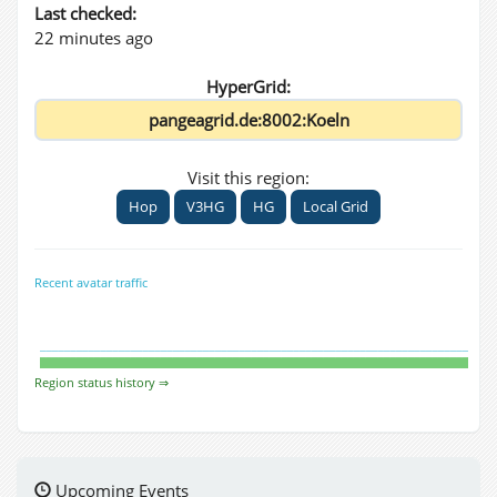
Last checked:
22 minutes ago
HyperGrid:
Visit this region:
Hop
V3HG
HG
Local Grid
Recent avatar traffic
Region status history ⇒
Upcoming Events