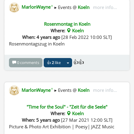
✦
MarlonWayne
▸ Events @
Koeln
more info...
Rosenmontag in Koeln
Where:
Koeln
When: 4 years ago
[28 Feb 2022 10:00 SLT]
Rosenmontagszug in Koeln
👍👍
0 comments
👍
2
like
✦
MarlonWayne
▸ Events @
Koeln
more info...
"Time for the Soul" - "Zeit für die Seele"
Where:
Koeln
When: 5 years ago
[27 Mar 2021 12:00 SLT]
Picture & Photo Art Exhibition | Poesy| JAZZ Music