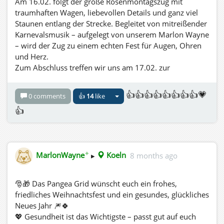
Am 16.02. folgt der große Rosenmontagszug mit
traumhaften Wagen, liebevollen Details und ganz viel
Staunen entlang der Strecke. Begleitet von mitreißender
Karnevalsmusik – aufgelegt von unserem Marlon Wayne
– wird der Zug zu einem echten Fest für Augen, Ohren
und Herz.
Zum Abschluss treffen wir uns am 17.02. zur
Nubbelverbrennung, verabschieden gemeinsam den
Karneval und freuen uns schon jetzt auf das nächste
👍👍👍👍👍👍👍👍💗
0 comments
👍
14
like
Wiedersehen am 11.11.
👍
ALAAF – wir freuen uns auf euch!
Ihr seid alle herzlich willkommen. Kommt vorbei, feiert
mit uns, tanzt, lacht und genießt den Karneval in all
seiner Lebensfreude. 🎭✨
✦
MarlonWayne
▸
Koeln
8 months ago
It’s that time again: Pangea Grid celebrates Cologne
Carnival!
Under the motto “ALAAF – Mer dun et för Kölle”, we
🎅🎁 Das Pangea Grid wünscht euch ein frohes,
celebrate 20 years of Cologne Carnival in virtual life –
friedliches Weihnachtsfest und ein gesundes, glückliches
wow, what an anniversary!
Neues Jahr 🎆🍀
The festivities kick off on February 12 with the big
💖 Gesundheit ist das Wichtigste – passt gut auf euch
Carnival party at the Funkhaus in Cologne, featuring DJ