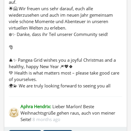
auf.
Marlon Wayne, DJane Loru, and DJane Marina – three
🌟🤗 Wir freuen uns sehr darauf, euch alle
DJs from three grids for an unforgettable night. Put on
wiederzusehen und auch im neuen Jahr gemeinsam
your most beautiful and creative costumes: it will be
viele schöne Momente und Abenteuer in unseren
colorful, joyful, and simply magical.
virtuellen Welten zu erleben.
On February 16, the grand Rosenmontag parade
❄️✨ Danke, dass ihr Teil unserer Community seid!
follows, with dreamlike floats, loving details, and plenty
to marvel at along the route. Accompanied by rousing
🎅
Carnival music – played by our Marlon Wayne – the
parade becomes a true feast for eyes, ears, and heart.
🎄✨ Pangea Grid wishes you a joyful Christmas and a
To close the celebrations, we meet on February 17 for
healthy, happy New Year 🎆💖🍀
the Nubbel burning, bid farewell to Carnival together,
💚 Health is what matters most – please take good care
and already look forward to the next reunion on
of yourselves.
November 11.
🌍💫 We are truly looking forward to seeing you all
ALAAF – we’re looking forward to seeing you!
again and sharing many wonderful moments together
You are all warmly welcome. Come and celebrate with
in the year ahead in our virtual worlds.
us, dance, laugh, and enjoy Carnival in all its joy and
🎁🎉 Thank you for being part of our community!
Aphra Hendrix:
Lieber Marlon! Beste
spirit. 🎭✨
Weihnachtsgrüße gehen raus, auch von meiner
🎅
Seite!
8 months ago
🎄✨ Pangea Grid vous souhaite un joyeux Noël et une