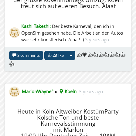
freut sich auf eueren Besuch. Alaaf
Grand Aftershow Party: The evening will conclude with
a fantastic party, where top-notch DJs will create the
perfect atmosphere to end the day in style.
Kashi Takeshi:
Der beste Karneval, den ich in
OpenSim gesehen habe. Die Arbeit an den Autos
Join Now!
war sehr künstlerisch. Alaaf! :)
3 years ago
Sign up now and show what diversity means to you!
Your creatively designed floats are the highlight of the
👍💗👍👍👍👍👍👍👍
parade. Let’s experience an unforgettable celebration of
3 comments
👍
23
like
diversity together!
👍
We look forward to seeing you!
✦
MarlonWayne
▸
Koeln
3 years ago
Heute in Köln Altweiber KostümParty
Kölsche Tön und beste
Karnevalsstimmung
mit Marlon
19:00 Uhr Deutscher Zeit ---- 10AM