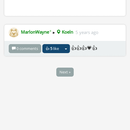
✦
MarlonWayne
▸
Koeln
5 years ago
👍👍👍💗👍
0 comments
👍
5
like
Next »