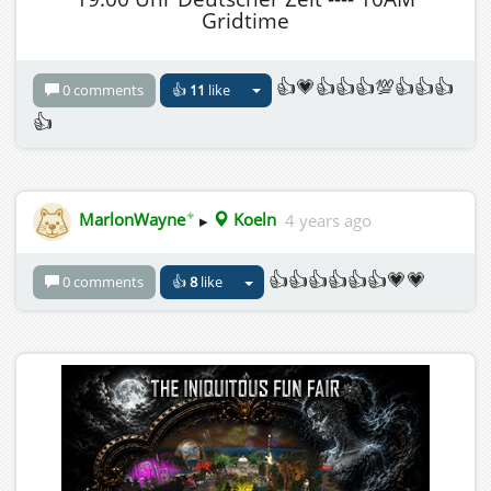
Gridtime
👍💗👍👍👍💯👍👍👍
0 comments
👍
11
like
👍
✦
MarlonWayne
▸
Koeln
4 years ago
👍👍👍👍👍👍💗💗
0 comments
👍
8
like