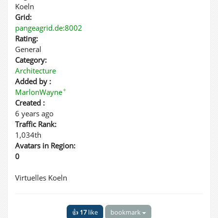
Koeln
Grid:
pangeagrid.de:8002
Rating:
General
Category:
Architecture
Added by :
✦
MarlonWayne
Created :
6 years ago
Traffic Rank:
1,034th
Avatars in Region:
0
Virtuelles Koeln
👍
17
like
bookmark