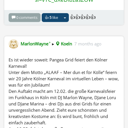
We are looking forward to welcoming you.
Your Pangea Grid
👍👍👍👍👍
0 comments
👍
5
like
✦
MarlonWayne
▸
Koeln
7 months ago
Es ist wieder soweit: Pangea Grid feiert den Kölner
Karneval!
Unter dem Motto „ALAAF – Mer dun et för Kölle“ feiern
wir 20 Jahre Kölner Karneval im virtuellen Leben – wow,
was für ein Jubiläum!
Den Auftakt macht am 12.02. die große Karnevalsfeier
im Funkhaus in Köln mit DJ Marlon Wayne, DJane Loru
und DJane Marina – drei DJs aus drei Grids für einen
unvergesslichen Abend. Zieht eure schönsten und
kreativsten Kostüme an: Es wird bunt, fröhlich und
einfach zauberhaft.