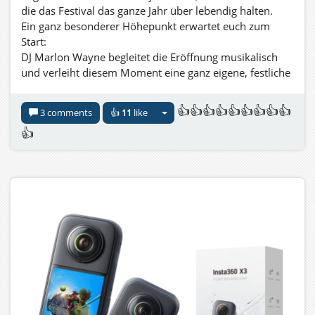
die das Festival das ganze Jahr über lebendig halten.
Ein ganz besonderer Höhepunkt erwartet euch zum
Start:
DJ Marlon Wayne begleitet die Eröffnung musikalisch
und verleiht diesem Moment eine ganz eigene, festliche
Energie.
In diesem Jahr öffnen zudem zahlreiche Künstlerinnen
👍👍👍👍👍👍👍👍👍
3 comments
👍
11
like
und Künstler ihre eigenen Kunst-Sims,
👍
darunter Cherry Manga, Tina Bey, Terra Merhyem,
Serafina Bollettie, Nyx Breen und viele weitere,
die ihre Werke in einzigartigen virtuellen Räumen
präsentieren.
Lasst uns gemeinsam diesen besonderen Moment
feiern,
Kunst entdecken, Begegnungen erleben und neue
Welten betreten.
Wir freuen uns auf euch.
Euer Pangea Grid
🌍✨
Dear OpenSim friends, dear lovers of art and culture,