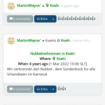
✦
MarlonWayne
▸
Koeln
4 years ago
👍👍👍👍👍👍👍👍👍
0 comments
👍
9
like
✦
MarlonWayne
▸ Events @
Koeln
more info...
Nubbelverbrennen in Koeln
Where:
Koeln
When: 4 years ago
[1 Mar 2022 10:00 SLT]
Wir verbrennen den Nubbel , dem Sündenbock für alle
Schandtaten im Karneval
👍👍
0 comments
👍
2
like