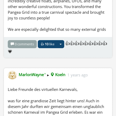
incredibly creative floats, airplanes, UFOs, and many
other wonderful constructions. You transformed the
Pangea Grid into a true carnival spectacle and brought
joy to countless people!
We are especially delighted that so many external grids
joined us again this year, making our carnival an even
more diverse and exhilarating event. A heartfelt thank
👍👍👍👍👍👍👍👍👍
0 comments
👍
10
like
you to Soul Grid, Monroose Grid, Nabila Grid, CCI
💗
Bikerworld, SoA.Bad and SINAS.S, HG Safari, and
Loru.Destiny from the Grid artdestiny! Your
participation has once again enriched and brought life
to this Rose Monday parade.
✦
MarlonWayne
▸
Koeln
1 years ago
I would also like to extend a special thank you to
Abraxas and Lilie Oller, Bink Draconia, Finja and Jason
Liebe Freunde des virtuellen Karnevals,
Flux, Tutz, Lampithaler and Reyno Parx, Lilly Topas,
Kitty Sarrasine,, and all the many dedicated participants
was für eine grandiose Zeit liegt hinter uns! Auch in
who made this carnival what it was: an unforgettable
diesem Jahr durften wir gemeinsam einen unglaublich
experience!
schönen Karneval im Pangea Grid erleben. Es war ein