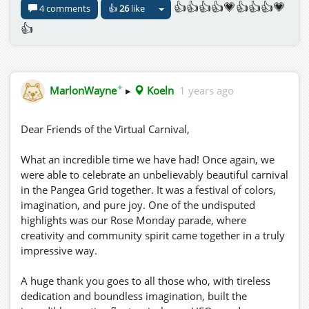
👍👍👍👍💗👍👍👍💗
4 comments
👍
26
like
nouvelle année en pleine santé et pleine de bonheur 🎆
👍
🍀
💙 La santé est essentielle – prenez bien soin de vous.
🌟🤗 Nous avons hâte de vous revoir tous et de partager
encore de nombreux moments précieux ensemble dans
✦
nos mondes virtuels l’année prochaine.
MarlonWayne
▸
Koeln
1 years ago
🎁💖❄️ Merci de faire partie de notre communauté !
Dear Friends of the Virtual Carnival,
What an incredible time we have had! Once again, we
were able to celebrate an unbelievably beautiful carnival
in the Pangea Grid together. It was a festival of colors,
imagination, and pure joy. One of the undisputed
highlights was our Rose Monday parade, where
creativity and community spirit came together in a truly
impressive way.
A huge thank you goes to all those who, with tireless
dedication and boundless imagination, built the