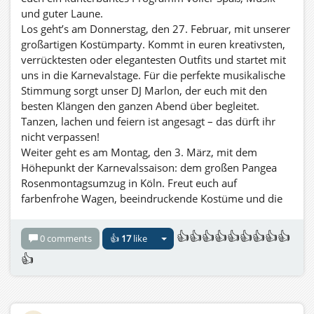
und sage von Herzen Danke! Für eure Begeisterung,
und guter Laune.
eure Kreativität, eure Liebe zum Karneval. Ohne euch
Los geht’s am Donnerstag, den 27. Februar, mit unserer
wäre dieses Fest nicht dasselbe!
großartigen Kostümparty. Kommt in euren kreativsten,
verrücktesten oder elegantesten Outfits und startet mit
Dreimol vun Hätze: Kölle Alaaf! Pangea Alaaf! Virtueller
uns in die Karnevalstage. Für die perfekte musikalische
Karneval Alaaf!
Stimmung sorgt unser DJ Marlon, der euch mit den
besten Klängen den ganzen Abend über begleitet.
Mit karnevalistischen Grüßen und voller Vorfreude auf
Tanzen, lachen und feiern ist angesagt – das dürft ihr
das nächste Jahr, euer Marlon Wayne
nicht verpassen!
Weiter geht es am Montag, den 3. März, mit dem
https://youtu.be/-vs4npr7qK0?si=hFxO1s7r6o0ixVFJ
Höhepunkt der Karnevalssaison: dem großen Pangea
Rosenmontagsumzug in Köln. Freut euch auf
farbenfrohe Wagen, beeindruckende Kostüme und die
einzigartige Karnevalsatmosphäre, die Köln so
besonders macht. „Kamelle!“ und jede Menge Spaß
👍👍👍👍👍👍👍👍👍
0 comments
👍
17
like
erwarten euch in den Straßen der Domstadt – seid dabei
👍
und feiert mit uns diesen unvergesslichen Tag!
Den Abschluss bildet am Dienstag, den 4. März, die
traditionelle Nubbelverbrennung. Gemeinsam
verabschieden wir uns von den Karnevalstagen und