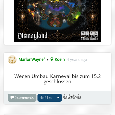
✦
MarlonWayne
▸
Koeln
4 years ago
Wegen Umbau Karneval bis zum 15.2
geschlossen
👍👍👍👍
0 comments
👍
4
like