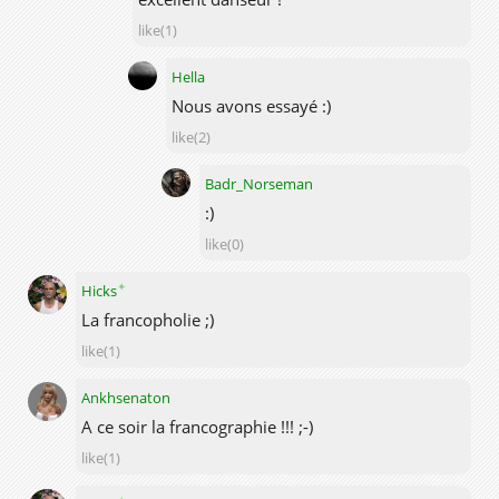
like(1)
Hella
Nous avons essayé :)
like(2)
Badr_Norseman
:)
like(0)
✦
Hicks
La francopholie ;)
like(1)
Ankhsenaton
A ce soir la francographie !!! ;-)
like(1)