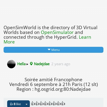
OpenSimWorld is the directory of 3D Virtual
Worlds based on
OpenSimulator
and
connected through the HyperGrid.
Learn
More
Menu
Hella
▸
Nadejdae
2 years ago
Soirée amitié Francophone
Vendredi 6 septembre à 21h Paris (12 slt)
Region : hg.osgrid.org:80:Nadejdae
👍👍👍👍👍👍👍👍
👍
8
like