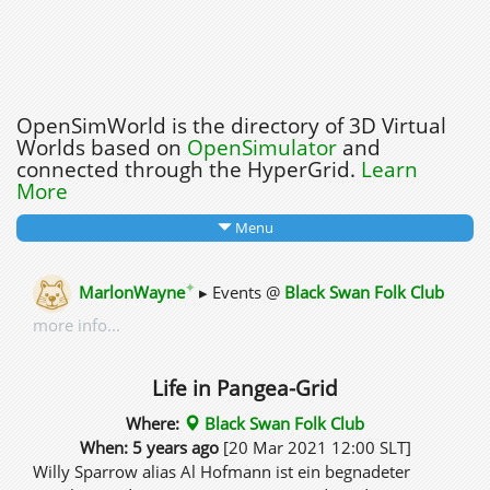
OpenSimWorld is the directory of 3D Virtual
Worlds based on
OpenSimulator
and
connected through the HyperGrid.
Learn
More
Menu
✦
MarlonWayne
▸ Events @
Black Swan Folk Club
more info...
Life in Pangea-Grid
Where:
Black Swan Folk Club
When: 5 years ago
[20 Mar 2021 12:00 SLT]
Willy Sparrow alias Al Hofmann ist ein begnadeter