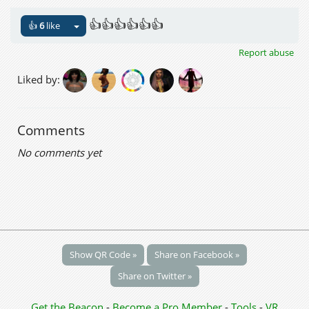
👍👍👍👍👍👍
👍
6
like
Report abuse
Liked by:
Comments
No comments yet
Show QR Code »
Share on Facebook »
Share on Twitter »
Get the Beacon
-
Become a Pro Member
-
Tools
-
VR