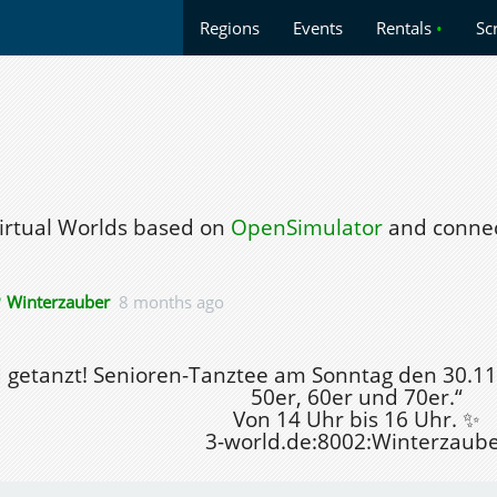
Regions
Events
Rentals
•
Sc
Virtual Worlds based on
OpenSimulator
and connec
Winterzauber
8 months ago
rd getanzt! Senioren-Tanztee am Sonntag den 30.11
50er, 60er und 70er.“
Von 14 Uhr bis 16 Uhr. ✨
3-world.de:8002:Winterzaub