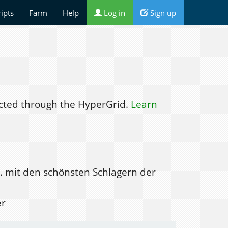
ripts
Farm
Help
Log in
Sign up
ted through the HyperGrid.
Learn
. mit den schönsten Schlagern der
er