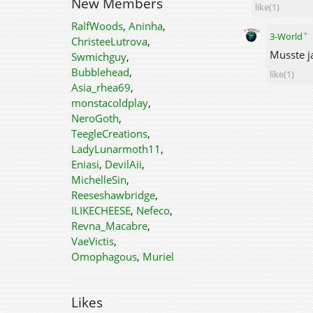
New Members
like(1)
RalfWoods
,
Aninha
,
✦
3-World
ChristeeLutrova
,
Musste j
Swmichguy
,
Bubblehead
,
like(1)
Asia_rhea69
,
monstacoldplay
,
NeroGoth
,
TeegleCreations
,
LadyLunarmoth11
,
Eniasi
,
DevilAii
,
MichelleSin
,
Reeseshawbridge
,
ILIKECHEESE
,
Nefeco
,
Revna_Macabre
,
VaeVictis
,
Omophagous
,
Muriel
Likes