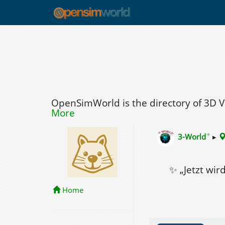
OpenSimWorld is the directory of 3D 
More
✦
3-World
▸
✨ „Jetzt wi
Home