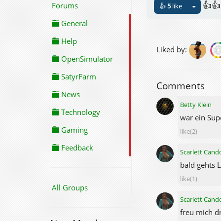
👍👍
Forums
👍
5
like
General
Help
Liked by:
OpenSimulator
SatyrFarm
Comments
News
Betty Klein
Technology
war ein Supe
Gaming
like(2)
Feedback
Scarlett Cand
bald gehts 
like(1)
All Groups
Scarlett Cand
freu mich dr