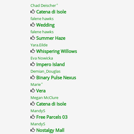
✦
Chad Deischer
Catena di Isole
falene hawks
Wedding
falene hawks
Summer Haze
Yara.Eilde
Whispering Willows
Eva Nowicka
Impero Island
Demian_Douglas
Binary Pulse Nexus
✦
Marie
Vera
Megan McClure
Catena di Isole
MandyS
Free Parcels 03
MandyS
Nostalgy Mall