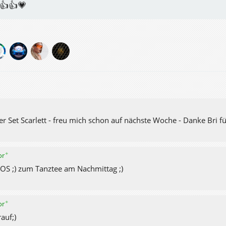
👍👍💗
r Set Scarlett - freu mich schon auf nächste Woche - Danke Bri für
✦
or
LOS ;) zum Tanztee am Nachmittag ;)
✦
or
auf;)