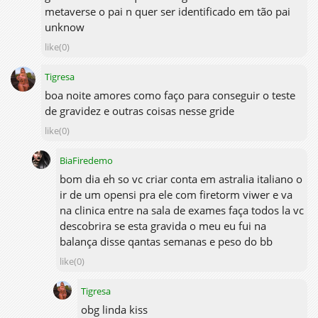
metaverse o pai n quer ser identificado em tão pai
unknow
like(0)
Tigresa
boa noite amores como faço para conseguir o teste
de gravidez e outras coisas nesse gride
like(0)
BiaFiredemo
bom dia eh so vc criar conta em astralia italiano o
ir de um opensi pra ele com firetorm viwer e va
na clinica entre na sala de exames faça todos la vc
descobrira se esta gravida o meu eu fui na
balança disse qantas semanas e peso do bb
like(0)
Tigresa
obg linda kiss