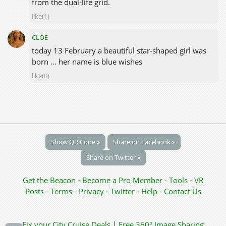
from the dual-life grid.
like(1)
CLOE
today 13 February a beautiful star-shaped girl was
born ... her name is blue wishes
like(0)
Show QR Code »
Share on Facebook »
Share on Twitter »
Get the Beacon
-
Become a Pro Member
-
Tools
-
VR
Posts
-
Terms
-
Privacy
-
Twitter
-
Help
-
Contact Us
Fix your City
Cruise Deals
|
Free 360° Image Sharing