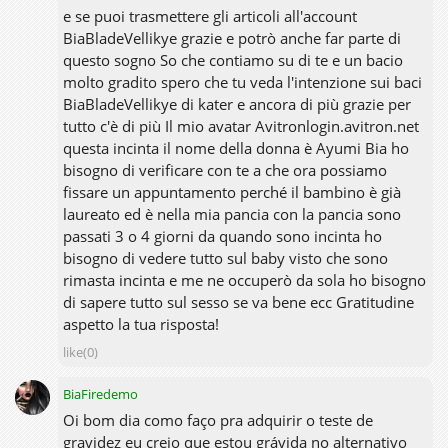
e se puoi trasmettere gli articoli all'account
BiaBladeVellikye grazie e potrò anche far parte di
questo sogno So che contiamo su di te e un bacio
molto gradito spero che tu veda l'intenzione sui baci
BiaBladeVellikye di kater e ancora di più grazie per
tutto c'è di più Il mio avatar Avitronlogin.avitron.net
questa incinta il nome della donna è Ayumi Bia ho
bisogno di verificare con te a che ora possiamo
fissare un appuntamento perché il bambino è già
laureato ed è nella mia pancia con la pancia sono
passati 3 o 4 giorni da quando sono incinta ho
bisogno di vedere tutto sul baby visto che sono
rimasta incinta e me ne occuperò da sola ho bisogno
di sapere tutto sul sesso se va bene ecc Gratitudine
aspetto la tua risposta!
like(0)
BiaFiredemo
Oi bom dia como faço pra adquirir o teste de
gravidez eu creio que estou grávida no alternativo